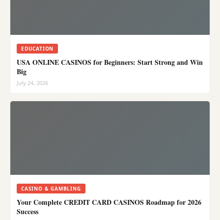
EDUCATION
USA ONLINE CASINOS for Beginners: Start Strong and Win
Big
July 24, 2026
CASINO & GAMBLING
Your Complete CREDIT CARD CASINOS Roadmap for 2026
Success