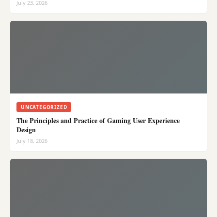
July 23, 2026
UNCATEGORIZED
The Principles and Practice of Gaming User Experience
Design
July 18, 2026