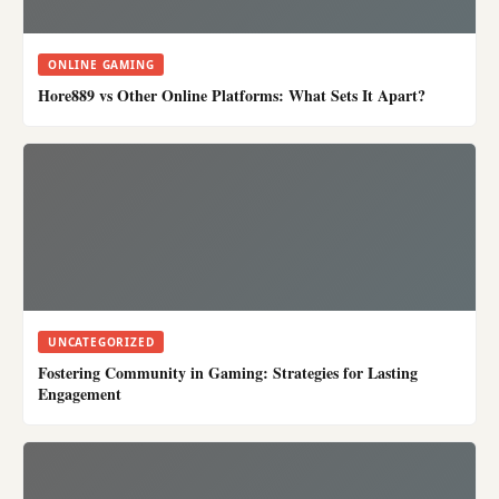
ONLINE GAMING
Hore889 vs Other Online Platforms: What Sets It Apart?
UNCATEGORIZED
Fostering Community in Gaming: Strategies for Lasting
Engagement