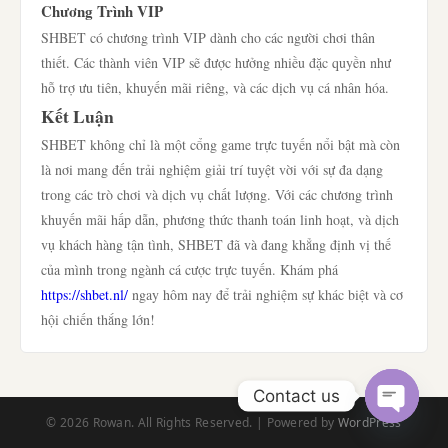
Chương Trình VIP
SHBET có chương trình VIP dành cho các người chơi thân
thiết. Các thành viên VIP sẽ được hưởng nhiều đặc quyền như
hỗ trợ ưu tiên, khuyến mãi riêng, và các dịch vụ cá nhân hóa.
Kết Luận
SHBET không chỉ là một cổng game trực tuyến nổi bật mà còn
là nơi mang đến trải nghiệm giải trí tuyệt vời với sự đa dạng
trong các trò chơi và dịch vụ chất lượng. Với các chương trình
khuyến mãi hấp dẫn, phương thức thanh toán linh hoạt, và dịch
vụ khách hàng tận tình, SHBET đã và đang khẳng định vị thế
của mình trong ngành cá cược trực tuyến. Khám phá
https://shbet.nl/
ngay hôm nay để trải nghiệm sự khác biệt và cơ
hội chiến thắng lớn!
Contact us
© 2026 Rowan. All Rights Reserved. | Powered by
WordPress
Open
chaty