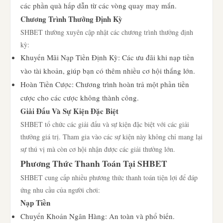
các phần quà hấp dẫn từ các vòng quay may mắn.
Chương Trình Thưởng Định Kỳ
SHBET thường xuyên cập nhật các chương trình thưởng định
kỳ:
Khuyến Mãi Nạp Tiền Định Kỳ: Các ưu đãi khi nạp tiền
vào tài khoản, giúp bạn có thêm nhiều cơ hội thắng lớn.
Hoàn Tiền Cược: Chương trình hoàn trả một phần tiền
cược cho các cược không thành công.
Giải Đấu Và Sự Kiện Đặc Biệt
SHBET tổ chức các giải đấu và sự kiện đặc biệt với các giải
thưởng giá trị. Tham gia vào các sự kiện này không chỉ mang lại
sự thú vị mà còn cơ hội nhận được các giải thưởng lớn.
Phương Thức Thanh Toán Tại SHBET
SHBET cung cấp nhiều phương thức thanh toán tiện lợi để đáp
ứng nhu cầu của người chơi:
Nạp Tiền
Chuyển Khoản Ngân Hàng: An toàn và phổ biến.