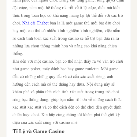
đặt cược, nằm một hệ thống rắc rối về tỉ lệ cược, điều mà kiến
thức trong toán học có khả năng mang lại lợi thế đối với các trò
chơi.
Nhà cái Thabet
bạn là là một game thủ mới bắt đầu chơi
hay một cao thủ có nhiều kinh nghiệm kinh nghiệm, việc nắm
rõ cách tính toán xác suất trong casino sẽ hỗ trợ bạn đưa ra ra
những lựa chọn thông minh hơn và nâng cao khả năng chiến
thắng.
Khi đến với một casino, bạn có thể nhận thấy ra vô vàn trò chơi
như game poker, máy đánh bạc hay game roulette. Mỗi game
đều có những những quy tắc và cơ cấu xác xuất riêng, ảnh
hưởng đến cách mà có thể thắng hay thua. Nội dung này sẽ
khám phá và phân tích cách tính xác suất trong trong trò chơi
sòng bạc thông dụng, giúp bạn nắm rõ hơn về những cách thức
xác suất xác suất và có thể cách đến có thể chơi đến quyết định
chiến lược chơi. Xin hãy cùng chúng tôi khám phá thế giới kỳ
diệu của xác suất cùng với casino nhé.
Tỉ Lệ và Game Casino