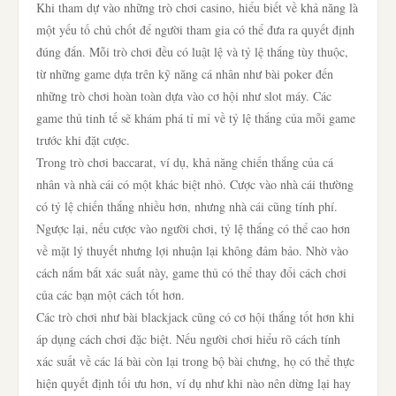
Khi tham dự vào những trò chơi casino, hiểu biết về khả năng là
một yếu tố chủ chốt để người tham gia có thể đưa ra quyết định
đúng đắn. Mỗi trò chơi đều có luật lệ và tỷ lệ thắng tùy thuộc,
từ những game dựa trên kỹ năng cá nhân như bài poker đến
những trò chơi hoàn toàn dựa vào cơ hội như slot máy. Các
game thủ tinh tế sẽ khám phá tỉ mỉ về tỷ lệ thắng của mỗi game
trước khi đặt cược.
Trong trò chơi baccarat, ví dụ, khả năng chiến thắng của cá
nhân và nhà cái có một khác biệt nhỏ. Cược vào nhà cái thường
có tỷ lệ chiến thắng nhiều hơn, nhưng nhà cái cũng tính phí.
Ngược lại, nếu cược vào người chơi, tỷ lệ thắng có thể cao hơn
về mặt lý thuyết nhưng lợi nhuận lại không đảm bảo. Nhờ vào
cách nắm bắt xác suất này, game thủ có thể thay đổi cách chơi
của các bạn một cách tốt hơn.
Các trò chơi như bài blackjack cũng có cơ hội thắng tốt hơn khi
áp dụng cách chơi đặc biệt. Nếu người chơi hiểu rõ cách tính
xác suất về các lá bài còn lại trong bộ bài chưng, họ có thể thực
hiện quyết định tối ưu hơn, ví dụ như khi nào nên dừng lại hay