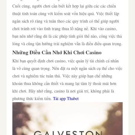
Cuối cùng, người chơi cần biết kết hợp lại giữa các các chiến
thuật tính toán cùng với kiểm soát vốn hiệu quả. Việc thiết lập
ngân sách rõ ràng và tuân theo các quy trình có thể giúp người
chơi tránh rơi vào tình trạng thua lỗ nặng nề. Khi vào casino,
bạn nên nhớ rằng dù là các phép tính giỏi thế nào, công việc thả
lỏng và cũng tận hưởng trải nghiệm vẫn là điều điều quan trọng.
Những Điều Cần Nhớ Khi Chơi Casino
Khi bạn quyết định chơi casino, việc quản lý tài chính cá nhân
là vô cùng quan trọng. Nên đặt ra một ngân sách cụ thể cho việc
chơi và nghiêm túc tuân thủ. Việc này giúp hạn chế những
khoản thua không cần thiết và mang lại tâm lý thoải mái hơn
khi chơi. Hãy nhớ rằng, casino là nơi giải trí, không phải là
phương thức kiếm tiền.
Tải app Thabet